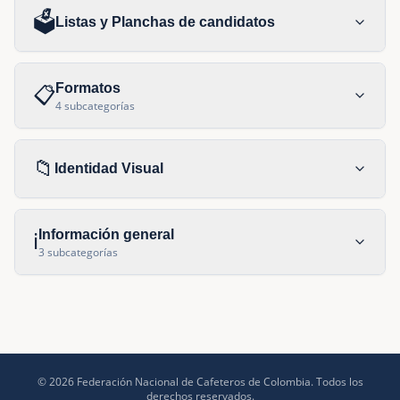
🗳️
Listas y Planchas de candidatos
Formatos
📋
4
subcategorías
📁
Identidad Visual
Información general
ℹ️
3
subcategorías
© 2026 Federación Nacional de Cafeteros de Colombia. Todos los
derechos reservados.